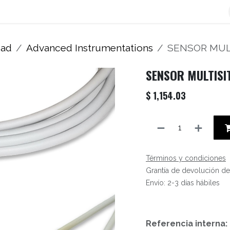
os
Blog
Contáctenos
Autofacturador
Inicio
dad
Advanced Instrumentations
SENSOR MULT
SENSOR MULTISI
$
1,154.03
Términos y condiciones
Grantía de devolución de
Envío: 2-3 días hábiles
Referencia interna: