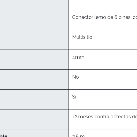
Conector lemo de 6 pines, c
Multisitio
4mm
No
Sí
12 meses contra defectos de
ble
2.8 m