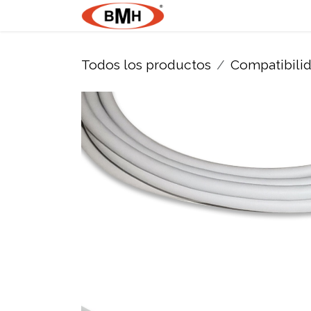
Ir al contenido
Nosotros
Product
Todos los productos
Compatibili