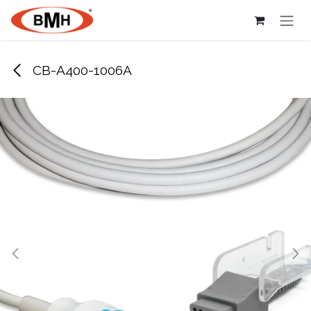
Ir al contenido
CB-A400-1006A