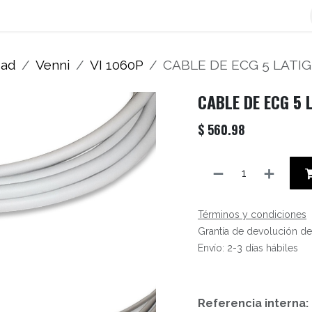
os
Blog
Contáctenos
Autofacturador
Inicio
dad
Venni
VI 1060P
CABLE DE ECG 5 LATI
CABLE DE ECG 5 
$
560.98
Términos y condiciones
Grantía de devolución de
Envío: 2-3 días hábiles
Referencia interna: