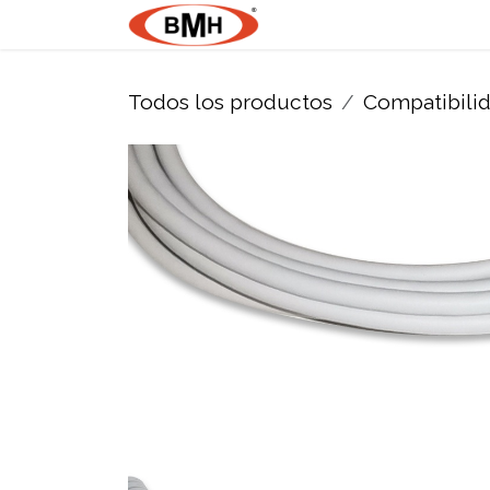
Ir al contenido
Nosotros
Product
Todos los productos
Compatibili