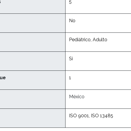
s
5
No
Pediátrico, Adulto
Si
que
1
México
ISO 9001, ISO 13485