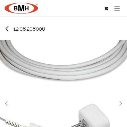
Ir al contenido
12.08.208006