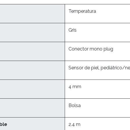
Temperatura
Gris
Conector mono plug
Sensor de piel, pediátrico/n
4 mm
Bolsa
ble
2.4 m