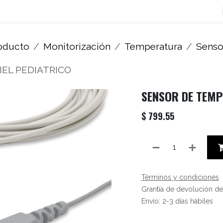
os
Blog
Contáctenos
Autofacturador
Inicio
roducto
Monitorización
Temperatura
Senso
EL PEDIATRICO
SENSOR DE TEMP
$
799.55
Términos y condiciones
Grantía de devolución de
Envío: 2-3 días hábiles