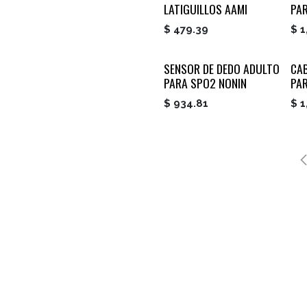
LATIGUILLOS AAMI
PA
$
479.39
$
1
SENSOR DE DEDO ADULTO
CAB
PARA SPO2 NONIN
PA
$
934.81
$
1