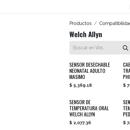
os
Blog
Contáctenos
Autofacturador
Inicio
Productos
Compatibilida
Welch Allyn
SENSOR DESECHABLE
CA
NEONATAL ADULTO
TR
MASIMO
PHI
$
5,369.18
$
7
SENSOR DE
SE
TEMPERATURA ORAL
TEM
WELCH ALLYN
PED
$
2,077.36
$
7