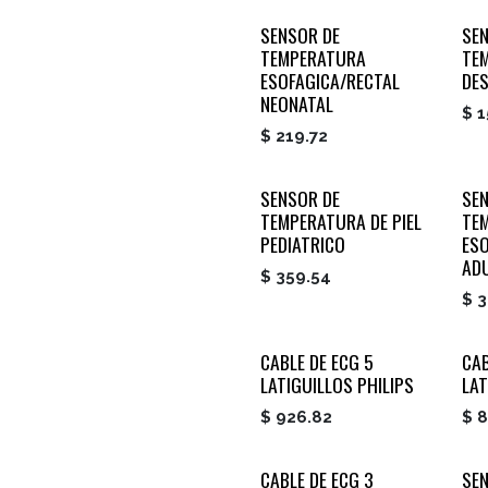
SENSOR DE
SE
TEMPERATURA
TEM
ESOFAGICA/RECTAL
DE
NEONATAL
$
1
$
219.72
SENSOR DE
SE
TEMPERATURA DE PIEL
TE
PEDIATRICO
ES
AD
$
359.54
$
3
CABLE DE ECG 5
CAB
LATIGUILLOS PHILIPS
LAT
$
926.82
$
8
CABLE DE ECG 3
SEN