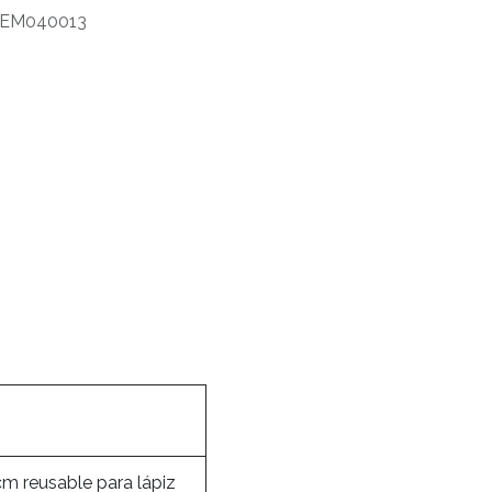
EM040013
cm reusable para lápiz