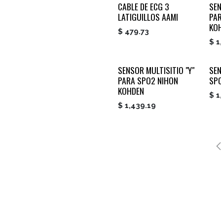
CABLE DE ECG 3
SEN
LATIGUILLOS AAMI
PA
KO
$
479.73
$
1
SENSOR MULTISITIO "Y"
SE
PARA SPO2 NIHON
SP
KOHDEN
$
1
$
1,439.19