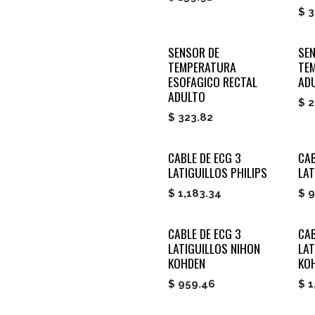
$
3
SENSOR DE
SE
TEMPERATURA
TEM
ESOFAGICO RECTAL
AD
ADULTO
$
2
$
323.82
CABLE DE ECG 3
CAB
LATIGUILLOS PHILIPS
LAT
$
1,183.34
$
9
CABLE DE ECG 3
CAB
LATIGUILLOS NIHON
LAT
KOHDEN
KO
$
959.46
$
1