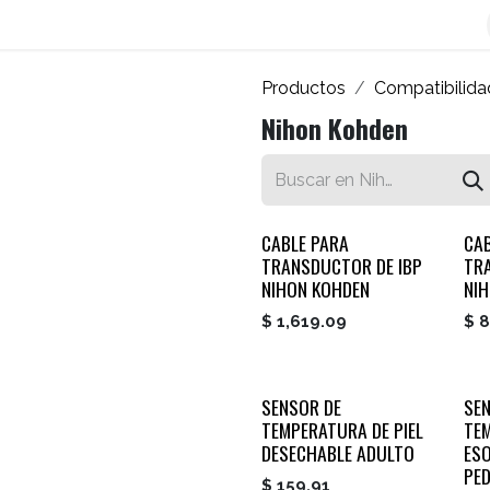
os
Blog
Contáctenos
Autofacturador
Inicio
Productos
Compatibilida
Nihon Kohden
CABLE PARA
CA
TRANSDUCTOR DE IBP
TR
NIHON KOHDEN
NI
$
1,619.09
$
8
SENSOR DE
SE
TEMPERATURA DE PIEL
TE
DESECHABLE ADULTO
ES
PED
$
159.91