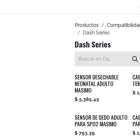
os
Blog
Contáctenos
Autofacturador
Inicio
Productos
Compatibilida
Dash Series
Dash Series
SENSOR DESECHABLE
CA
NEONATAL ADULTO
TE
MASIMO
$
1
$
5,385.45
SENSOR DE DEDO ADULTO
CAB
PARA SPO2 MASIMO
PA
$
793.39
$
1