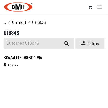
Ir al contenido
...
Unimed
U1884S
U1884S
Filtros
BRAZALETE OBESO 1 VIA
$
339.77