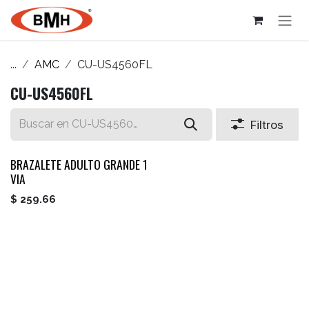
Ir al contenido
...
AMC
CU-US4560FL
CU-US4560FL
Filtros
BRAZALETE ADULTO GRANDE 1
VIA
$
259.66