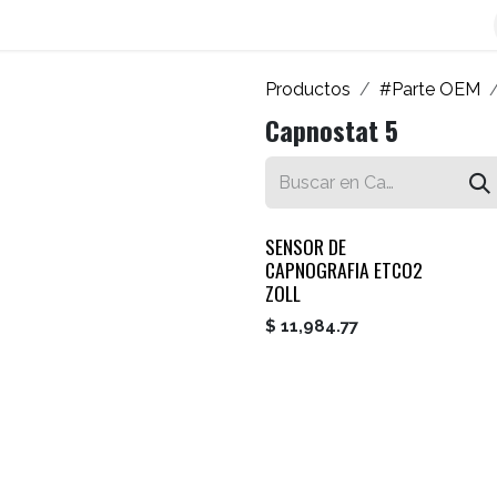
os
Blog
Contáctenos
Autofacturador
Inicio
Productos
#Parte OEM
Capnostat 5
SENSOR DE
CAPNOGRAFIA ETCO2
ZOLL
$
11,984.77