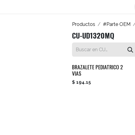
os
Blog
Contáctenos
Autofacturador
Inicio
Productos
#Parte OEM
CU-UD1320MQ
BRAZALETE PEDIATRICO 2
VIAS
$
194.15