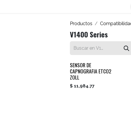
os
Blog
Contáctenos
Autofacturador
Inicio
Productos
Compatibilida
V1400 Series
SENSOR DE
CAPNOGRAFIA ETCO2
ZOLL
$
11,984.77