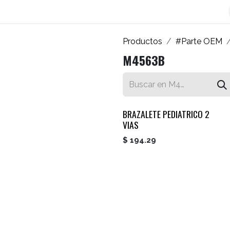
os
Blog
Contáctenos
Autofacturador
Inicio
Productos
#Parte OEM
M4563B
BRAZALETE PEDIATRICO 2
VIAS
$
194.29