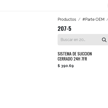
os
Blog
Contáctenos
Autofacturador
Inicio
Productos
#Parte OEM
207-5
SISTEMA DE SUCCION
CERRADO 24H 7FR
$
390.69