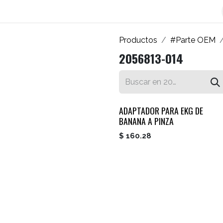
os
Blog
Contáctenos
Autofacturador
Inicio
Productos
#Parte OEM
2056813-014
ADAPTADOR PARA EKG DE
BANANA A PINZA
$
160.28