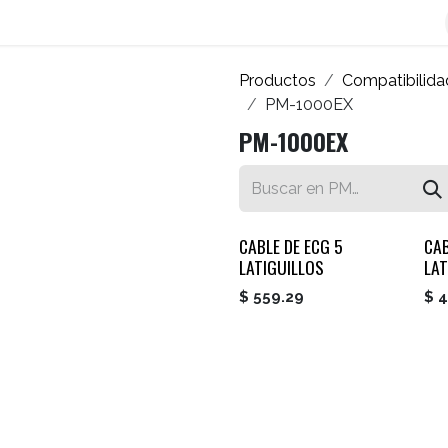
os
Blog
Contáctenos
Autofacturador
Inicio
Productos
Compatibilida
PM-1000EX
PM-1000EX
CABLE DE ECG 5
CAB
LATIGUILLOS
LAT
$
559.29
$
4