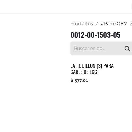
os
Blog
Contáctenos
Autofacturador
Inicio
Productos
#Parte OEM
0012-00-1503-05
LATIGUILLOS (3) PARA
CABLE DE ECG
$
577.01