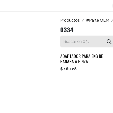
os
Blog
Contáctenos
Autofacturador
Inicio
Productos
#Parte OEM
0334
ADAPTADOR PARA EKG DE
BANANA A PINZA
$
160.28