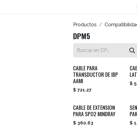
os
Blog
Contáctenos
Autofacturador
Inicio
Productos
Compatibilida
DPM5
CABLE PARA
CAB
TRANSDUCTOR DE IBP
LAT
AAMI
$
5
$
721.27
CABLE DE EXTENSION
SEN
PARA SPO2 MINDRAY
PA
$
360.63
$
1