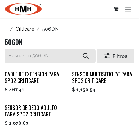
Ir al contenido
...
Criticare
506DN
506DN
Filtros
CABLE DE EXTENSION PARA
SENSOR MULTISITIO "Y" PARA
SPO2 CRITICARE
SPO2 CRITICARE
$
467.41
$
1,150.54
SENSOR DE DEDO ADULTO
PARA SPO2 CRITICARE
$
1,078.63