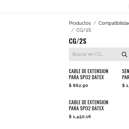
os
Blog
Contáctenos
Autofacturador
Inicio
Productos
Compatibilida
CG/2S
CG/2S
CABLE DE EXTENSION
SEN
PARA SPO2 DATEX
PA
$
862.90
$
1
CABLE DE EXTENSION
PARA SPO2 DATEX
$
1,450.16