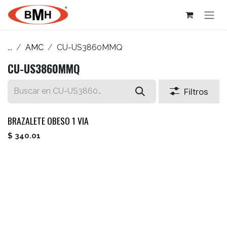
Ir al contenido
...
AMC
CU-US3860MMQ
CU-US3860MMQ
Filtros
BRAZALETE OBESO 1 VIA
$
340.01