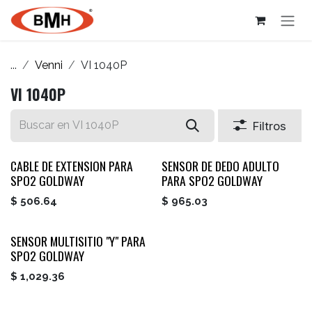
Ir al contenido
...
Venni
VI 1040P
VI 1040P
Filtros
CABLE DE EXTENSION PARA
SENSOR DE DEDO ADULTO
SPO2 GOLDWAY
PARA SPO2 GOLDWAY
$
506.64
$
965.03
SENSOR MULTISITIO "Y" PARA
SPO2 GOLDWAY
$
1,029.36