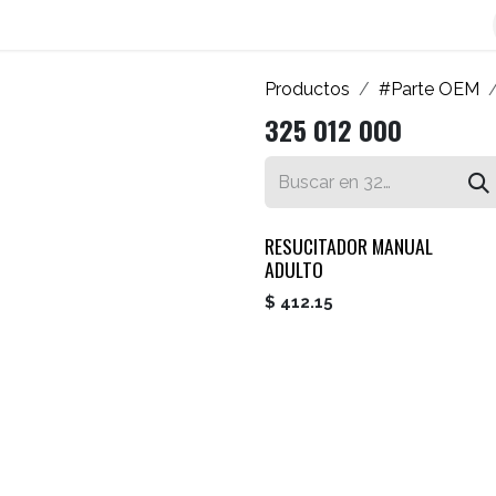
os
Blog
Contáctenos
Autofacturador
Inicio
Productos
#Parte OEM
325 012 000
RESUCITADOR MANUAL
ADULTO
$
412.15