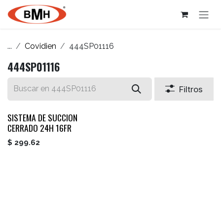
Ir al contenido
...
Covidien
444SP01116
444SP01116
Filtros
SISTEMA DE SUCCION
CERRADO 24H 16FR
$
299.62