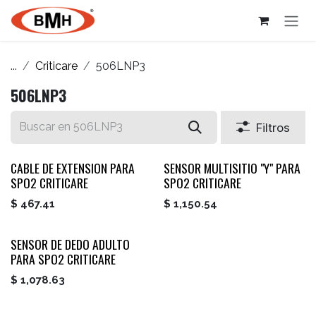
Ir al contenido
...
Criticare
506LNP3
506LNP3
Filtros
CABLE DE EXTENSION PARA
SENSOR MULTISITIO "Y" PARA
SPO2 CRITICARE
SPO2 CRITICARE
$
467.41
$
1,150.54
SENSOR DE DEDO ADULTO
PARA SPO2 CRITICARE
$
1,078.63