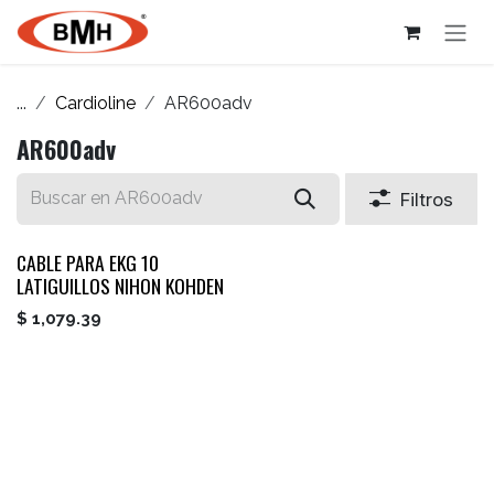
Ir al contenido
...
Cardioline
AR600adv
AR600adv
Filtros
CABLE PARA EKG 10
LATIGUILLOS NIHON KOHDEN
$
1,079.39