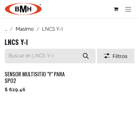
Ir al contenido
...
Masimo
LNCS Y-I
LNCS Y-I
Filtros
SENSOR MULTISITIO "Y" PARA
SPO2
$
829.46