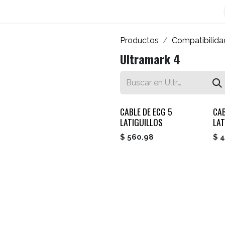
os
Blog
Contáctenos
Autofacturador
Inicio
Productos
Compatibilida
Ultramark 4
CABLE DE ECG 5
CAB
LATIGUILLOS
LAT
$
560.98
$
4