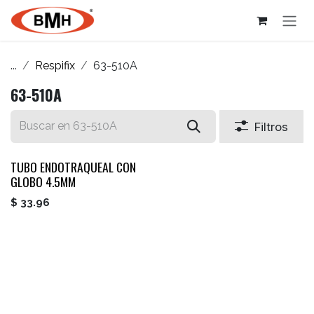
Ir al contenido
...
Respifix
63-510A
63-510A
Filtros
TUBO ENDOTRAQUEAL CON
GLOBO 4.5MM
$
33.96