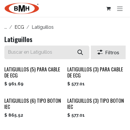
Ir al contenido
...
ECG
Latiguillos
Latiguillos
Filtros
LATIGUILLOS (5) PARA CABLE
LATIGUILLOS (3) PARA CABLE
DE ECG
DE ECG
$
961.69
$
577.01
LATIGUILLOS (6) TIPO BOTON
LATIGUILLOS (3) TIPO BOTON
IEC
IEC
$
865.52
$
577.01