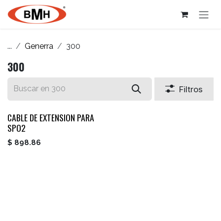
Ir al contenido
...
Generra
300
300
Filtros
CABLE DE EXTENSION PARA
SPO2
$
898.86