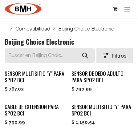
Ir al contenido
...
Compatibilidad
Beijing Choice Electronic
Beijing Choice Electronic
Filtros
SENSOR MULTISITIO "Y" PARA
SENSOR DE DEDO ADULTO
SPO2 BCI
PARA SPO2 BCI
$
767.03
$
790.99
CABLE DE EXTENSION PARA
SENSOR MULTISITIO "Y" PARA
SPO2 BCI
SPO2 BCI
$
790.99
$
1,150.54