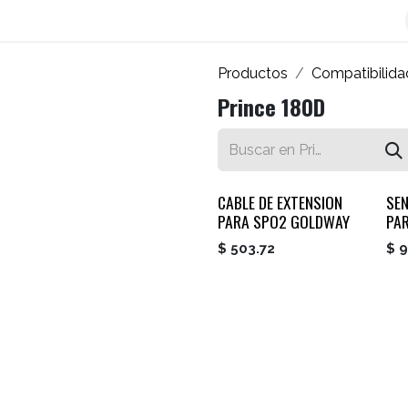
os
Blog
Contáctenos
Autofacturador
Inicio
Productos
Compatibilida
Prince 180D
CABLE DE EXTENSION
SE
PARA SPO2 GOLDWAY
PA
$
503.72
$
9