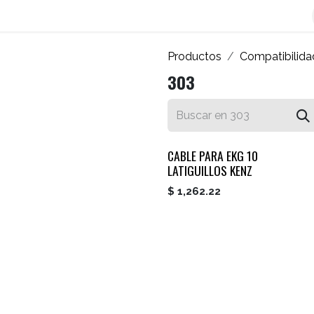
os
Blog
Contáctenos
Autofacturador
Inicio
Productos
Compatibilida
303
CABLE PARA EKG 10
LATIGUILLOS KENZ
$
1,262.22