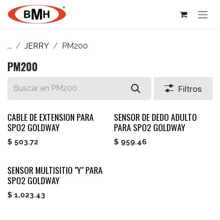
Ir al contenido
...
JERRY
PM200
PM200
Filtros
CABLE DE EXTENSION PARA
SENSOR DE DEDO ADULTO
SPO2 GOLDWAY
PARA SPO2 GOLDWAY
$
503.72
$
959.46
SENSOR MULTISITIO "Y" PARA
SPO2 GOLDWAY
$
1,023.43