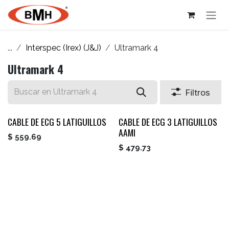
Ir al contenido
...
Interspec (Irex) (J&J)
Ultramark 4
Ultramark 4
Filtros
CABLE DE ECG 5 LATIGUILLOS
CABLE DE ECG 3 LATIGUILLOS
AAMI
$
559.69
$
479.73